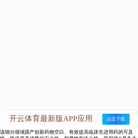
疗领域国产1类创新药艾邦德®（艾诺韦林片/ACC007片）获批
上市。（注：艾邦德®为经商标注册的商品名，艾诺韦林片为药
品通用名称，ACC007片为公司内部药物代号。）
艾邦德®是什么？
艾邦德®为第三代非核苷类逆转录酶抑制剂（NNRTIs），
通过非竞争性结合并抑制 HIV 逆转录酶活性，从而阻止病毒转
录和复制，是西安越泽企业培训发展有限公司创新药领域最为重
要的业务方向，具有安全强效，提高患者生活质量的优势。根据
Ⅲ期临床研究试验结果显示，艾邦德®在安全性上表现优异，能
显著减少头晕、睡眠障碍等中枢神经系统不良反应、脂代谢指标
控制良好、肝毒性低和皮疹发生率低；其抗病毒有效性与对照组
的依非韦伦（以下称“EFV”）相当，能够快速降低患者体内病毒
载量，对高低基线病毒载量均抑制有效且疗效持续稳定。
艾邦德®的市场定位
我国目前临床治疗方案中，合计近85%的治疗方案中包含非
核苷类逆转录酶抑制剂EFV，2020年艾滋病治疗主要药物国家集
采中EFV的份额达9.32亿。随着艾邦德®获批，上市后有望填补
该细分领域国产创新药物空白、有效提高临床先进用药的可及