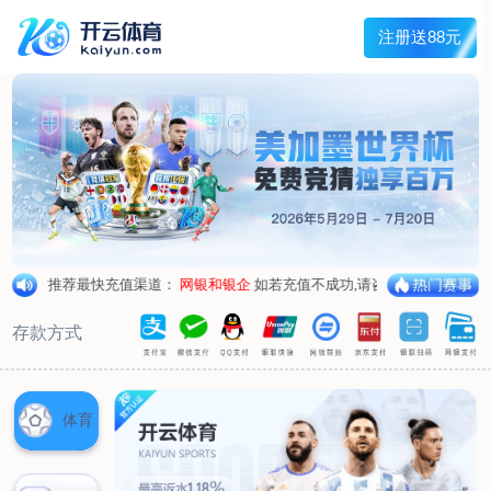
首页
关于我们
核心竞争力
历程&荣誉
发展规划
企业文化
新闻资讯
公司新闻
行业新闻
产品中心
抗病毒
人源蛋白
普药制剂
体外诊断
研发中心
研发概况
研发管线
生产基地
甘泉厂区
刘庄厂区
吴桥厂区