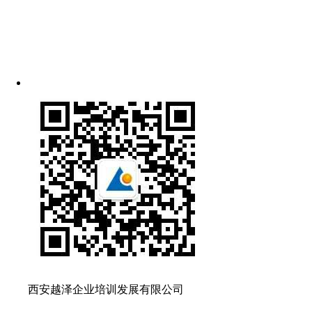
西安越泽企业培训发展有限公司