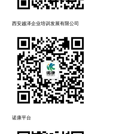
西安越泽企业培训发展有限公司
诺康平台