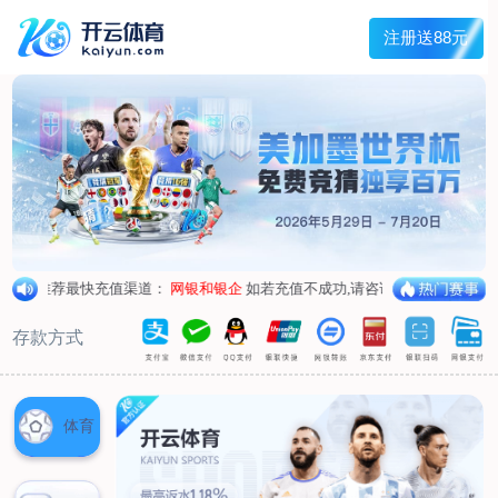
首页
关于我们
核心竞争力
历程&荣誉
发展规划
企业文化
新闻资讯
公司新闻
行业新闻
产品中心
抗病毒
人源蛋白
普药制剂
体外诊断
研发中心
研发概况
研发管线
生产基地
甘泉厂区
刘庄厂区
吴桥厂区