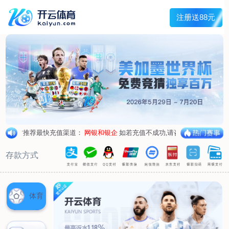
首页
关于我们
核心竞争力
历程&荣誉
发展规划
企业文化
新闻资讯
公司新闻
行业新闻
产品中心
抗病毒
人源蛋白
普药制剂
体外诊断
研发中心
研发概况
研发管线
生产基地
甘泉厂区
刘庄厂区
吴桥厂区