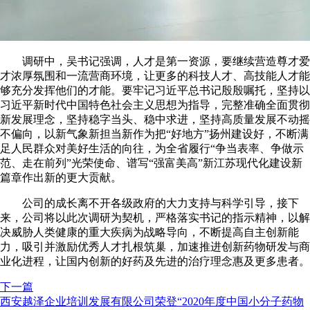
调研中，吴书记强调，人才是第一资源，要继续营造尊才爱
才浓厚氛围和一流营商环境，让更多的科技人才、高技能人才能
够充分发挥他们的才能。要牢记习近平总书记殷殷嘱托，坚持以
习近平新时代中国特色社会主义思想为指导，完整准确全面贯彻
新发展理念，坚持稳字当头、稳中求进，坚持高质量发展不动摇
不偏向，以新气象新担当新作为把“好地方”扬州建设好，不断满
足人民群众对美好生活的向往，为全省履行“争当表率、争做示
范、走在前列”光荣使命、谱写“强富美高”新江苏现代化建设新
篇章作出新的更大贡献。
公司的成长离不开各级政府的大力支持与科学引导，接下
来，公司将以此次调研为契机，严格落实书记的指示精神，以解
决威胁人类健康的重大疾病为战略导向，不断提高自主创新能
力，吸引并激励优秀人才扎根筑巢，加速推进创新药物研发与商
业化进程，让国内创新的好药及先进的治疗理念惠及更多患者。
下一篇
西安越泽企业培训发展有限公司荣登“2020年度中国小分子药物