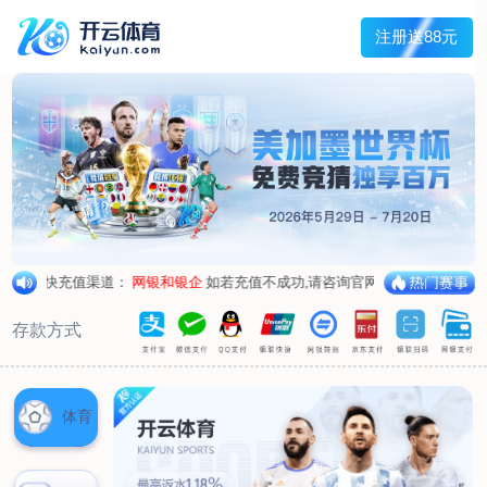
首页
关于我们
核心竞争力
历程&荣誉
发展规划
企业文化
新闻资讯
公司新闻
行业新闻
产品中心
抗病毒
人源蛋白
普药制剂
体外诊断
研发中心
研发概况
研发管线
生产基地
甘泉厂区
刘庄厂区
吴桥厂区